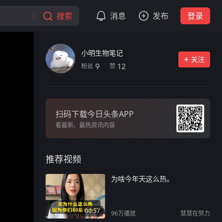
搜索
消息
发布
登录
小明生物笔记
关注
粉丝
赞
9
12
扫码下载今日头条APP
看最新、最热资讯内容
推荐视频
为啥今年天这么热。
00:57
96万
播放
慧慧在努力