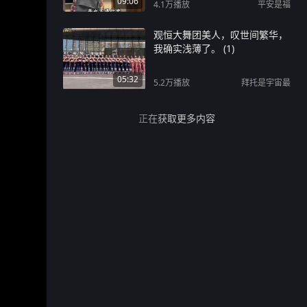
09:06
4.1万
播放
平安是福
观恒大舞团美人，叹世间繁华，
我确实浅薄了。 (1)
05:32
5.2万
播放
拜托是宇宙最
正在获取更多内容