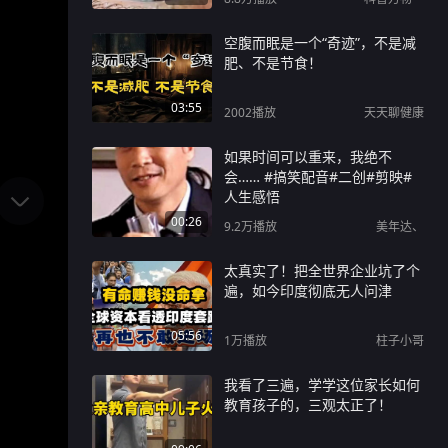
空腹而眠是一个“奇迹”，不是减
肥、不是节食！
03:55
2002
播放
天天聊健康
如果时间可以重来，我绝不
会…… #搞笑配音#二创#剪映#
人生感悟
00:26
9.2万
播放
美年达、
太真实了！把全世界企业坑了个
遍，如今印度彻底无人问津
05:56
1万
播放
柱子小哥
我看了三遍，学学这位家长如何
教育孩子的，三观太正了！