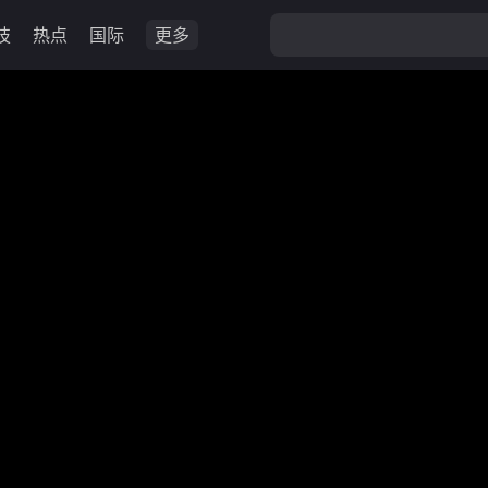
技
热点
国际
更多