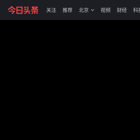
关注
推荐
北京
视频
财经
科