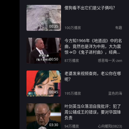
傻狗看不出它们是父子俩吗？
00:35
100万
播放
有趣
今方知1966年《地道战》中的名
曲，竟然也是洋为中用，大为震
惊→🙃《鬼子进村曲》，经典名
曲震撼人心！
00:50
87万
播放
感恩每一天-zen
老婆发来视频查岗，老公你在哪
呢？
00:45
195万
播放
蓝色的海
叶剑英当众落泪自我批评：犯了
周公辅成王的错误，要对华国锋
负责
03:30
94万
播放
心向暖阳(0823)