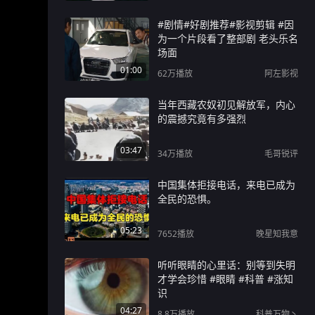
#剧情#好剧推荐#影视剪辑 #因
为一个片段看了整部剧 老头乐名
场面
01:00
62万
播放
阿左影视
当年西藏农奴初见解放军，内心
的震撼究竟有多强烈
03:47
34万
播放
毛哥锐评
中国集体拒接电话，来电已成为
全民的恐惧。
05:23
7652
播放
晚星知我意
听听眼睛的心里话：别等到失明
才学会珍惜 #眼睛 #科普 #涨知
识
04:27
8.8万
播放
科普万物丶