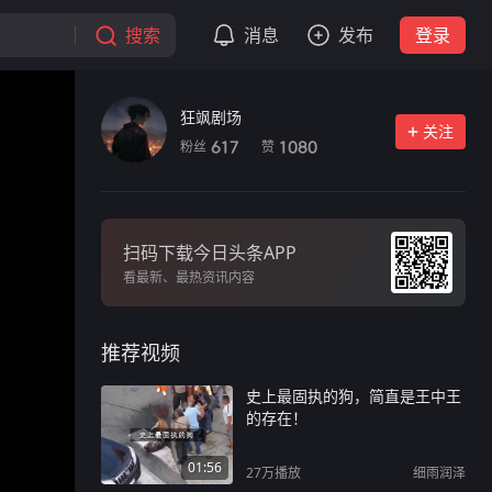
搜索
消息
发布
登录
狂飒剧场
关注
粉丝
赞
617
1080
扫码下载今日头条APP
看最新、最热资讯内容
推荐视频
史上最固执的狗，简直是王中王
的存在！
01:56
27万
播放
细雨润泽