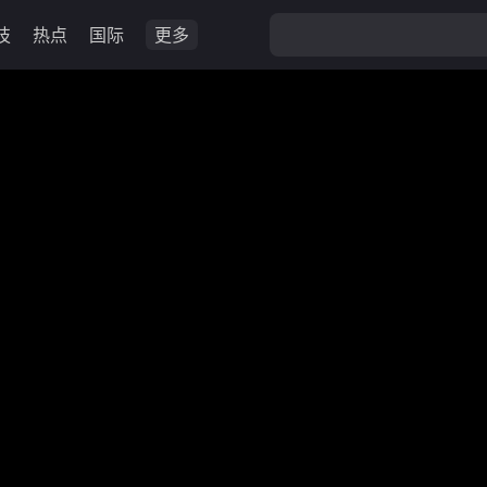
技
热点
国际
更多