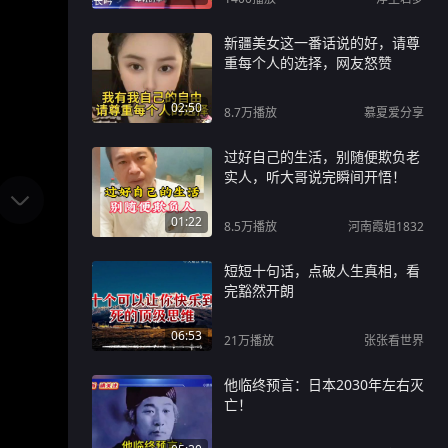
新疆美女这一番话说的好，请尊
重每个人的选择，网友怒赞
02:50
8.7万
播放
慕夏爱分享
过好自己的生活，别随便欺负老
实人，听大哥说完瞬间开悟！
01:22
8.5万
播放
河南霞姐1832
短短十句话，点破人生真相，看
完豁然开朗
06:53
21万
播放
张张看世界
他临终预言：日本2030年左右灭
亡！