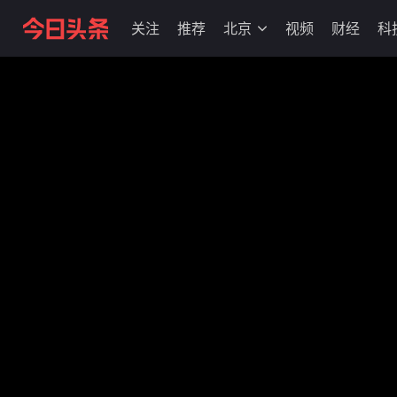
关注
推荐
北京
视频
财经
科