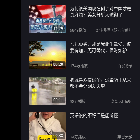
为何说美国现在倒了对中国才是
真麻烦？美女分析太透彻了
16:29
9849
播放
奋斗拼搏（双向奔赴）
吾儿顽劣，却是我此生挚爱，偏
爱有加，无可替代，倔时如驴
00:28
174万
播放
百家语录
我就喜欢看这个，这些骑手从来
都不会让网友失望
00:11
38万
播放
奇幻远山o9d
英语说的不好但是能听懂
00:38
24万
播放
莱恩大叔