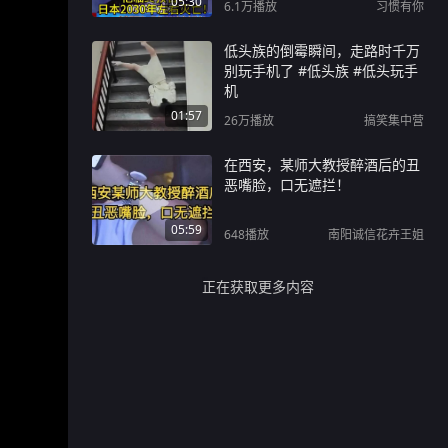
05:30
6.1万
播放
习惯有你
低头族的倒霉瞬间，走路时千万
别玩手机了 #低头族 #低头玩手
机
01:57
26万
播放
搞笑集中营
在西安，某师大教授醉酒后的丑
恶嘴脸，口无遮拦！
05:59
648
播放
南阳诚信花卉王姐
正在获取更多内容