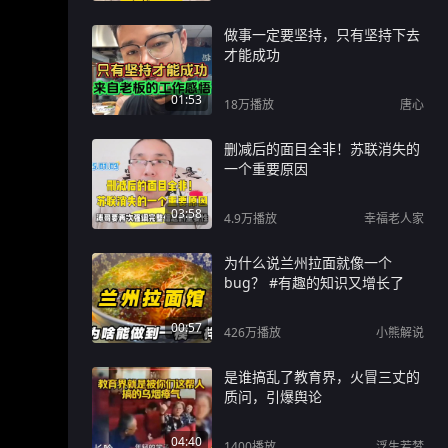
做事一定要坚持，只有坚持下去
才能成功
01:53
18万
播放
唐心
删减后的面目全非！苏联消失的
一个重要原因
03:58
4.9万
播放
幸福老人家
为什么说兰州拉面就像一个
bug？ #有趣的知识又增长了
00:57
426万
播放
小熊解说
是谁搞乱了教育界，火冒三丈的
质问，引爆舆论
04:40
1400
播放
浮生若梦