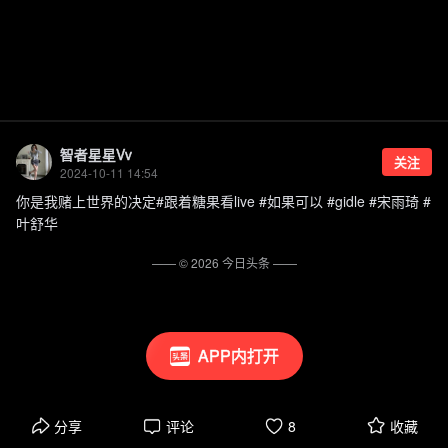
智者星星Vv
关注
2024-10-11 14:54
你是我赌上世界的决定#跟着糖果看live #如果可以 #gidle #宋雨琦 #
叶舒华
—— ©
2026
今日头条
——
APP内打开
分享
评论
8
收藏