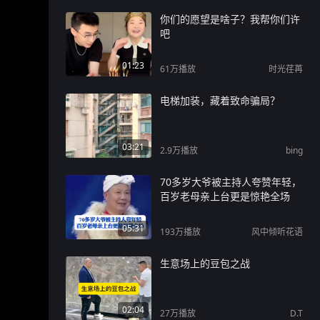
你们的愿望是啥子？我帮你们许
吧
01:23
61万
播放
时光荏苒
电梯加装，藏着致命骗局？
03:21
2.9万
播放
bing
70多岁大爷被主持人夸赞年轻，
百岁老母亲上台更是惊艳全场
05:31
193万
播放
风中倾听花语
生意场上的豆包之战
02:04
27万
播放
D.T