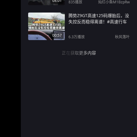
08:01
835
播放
灿烂小鱼M1BzpRw
腾势Z9GT高速125码爆胎后，没
失控反而稳得离谱！#高速行车
00:57
6.3万
播放
秋风落叶
正在获取更多内容