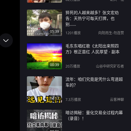
猝死的人越来越多？张文宏劝
告：天热宁可每天打牌，也
别……
05:39
1201
播放
向阳而生-勿连赞
毛东东唱红歌《太阳出来照四
方》根正苗红 人民厚望 - 副本
00:39
20万
播放
山谷中研究矿石者
流年：咱们究竟是凭什么弯道超
车的？
04:13
7.3万
播放
云客神聊
暗访揭秘：量化交易全过程内幕
（录音）！