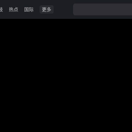
技
热点
国际
更多