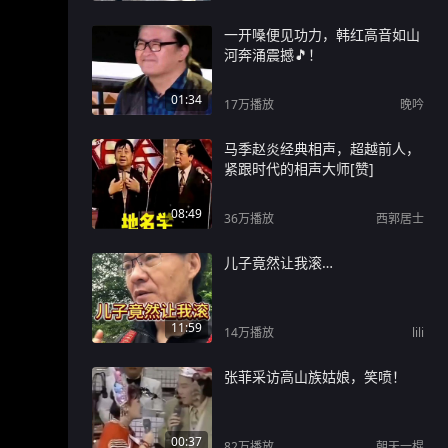
一开嗓便见功力，韩红高音如山
河奔涌震撼🎵！
01:34
17万
播放
晚吟
马季赵炎经典相声，超越前人，
紧跟时代的相声大师[赞]
08:49
36万
播放
西郭居士
儿子竟然让我滚…
11:59
14万
播放
lili
张菲采访高山族姑娘，笑喷！
00:37
82万
播放
朝天一棍