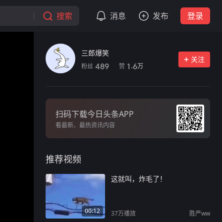
搜索
消息
发布
登录
三郎爆笑
关注
粉丝
赞
489
1.6
万
扫码下载今日头条APP
看最新、最热资讯内容
推荐视频
这就叫，炸毛了！
00:12
37万
播放
胜严ww