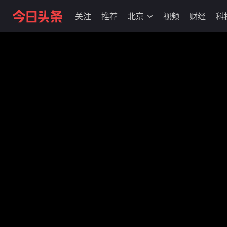
关注
推荐
北京
视频
财经
科