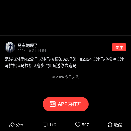
马车跑瘦了
关注
2024-10-21 14:54
沉浸式体验42公里长沙马拉松破320PB！ #2024长沙马拉松 #长沙
马拉松 #马拉松 #跑步 #抖音送你去跑马
—— ©
2026
今日头条
——
APP内打开
分享
116
507
收藏