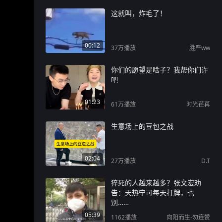
这就叫，炸毛了！
00:12
37万
播放
胜严ww
你们的愿望是啥子？我帮你们许
吧
01:23
61万
播放
时光荏苒
生意场上的豆包之战
02:04
27万
播放
D.T
猝死的人越来越多？张文宏劝
告：天热宁可每天打牌，也
别……
05:39
1162
播放
向阳而生-勿连赞