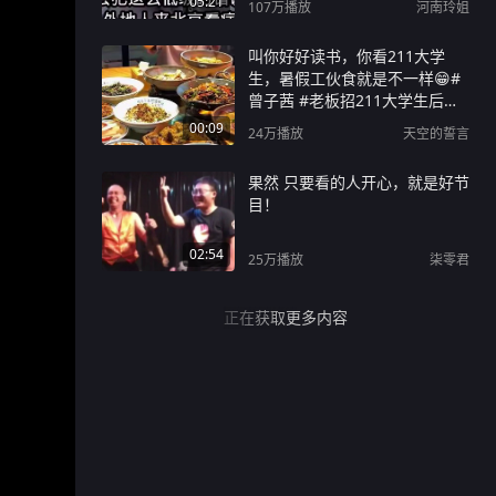
05:21
107万
播放
河南玲姐
叫你好好读书，你看211大学
生，暑假工伙食就是不一样😁#
曾子茜 #老板招211大学生后退
掉孩子暑假班 #长沙 #暑假工 #
00:09
24万
播放
天空的誓言
暑假工的正确打开方式
果然 只要看的人开心，就是好节
目！
02:54
25万
播放
柒零君
正在获取更多内容