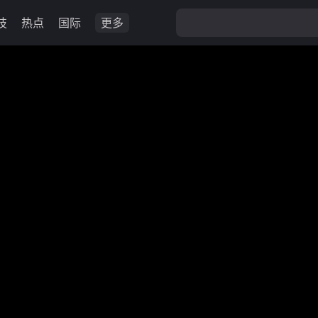
技
热点
国际
更多