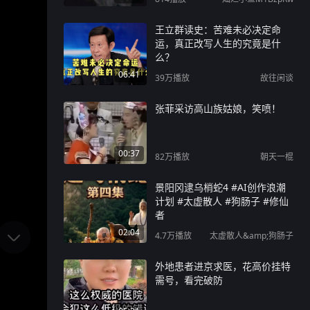
王立群读史：苦难未必决定命
运，真正改写人生的究竟是什
么？
06:41
39万
播放
故往闲谈
张菲采访高山族姑娘，笑喷！
00:37
82万
播放
朝天一棍
景阳冈逮乌梢蛇4 #AI创作浪潮
计划 #太虚散人 #狗肠子 #修仙
者
02:04
4.7万
播放
太虚散人&amp;狗肠子
外地患者进京求医，花高价挂特
需号，看完破防