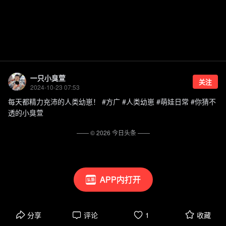
一只小臭萱
关注
2024-10-23 07:53
每天都精力充沛的人类幼崽！ #方广 #人类幼崽 #萌娃日常 #你猜不
透的小臭萱
—— ©
2026
今日头条
——
APP内打开
分享
评论
1
收藏