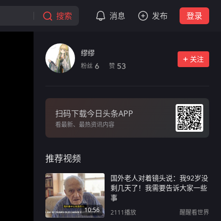
搜索
消息
发布
登录
缪缪
关注
粉丝
赞
6
53
扫码下载今日头条APP
看最新、最热资讯内容
推荐视频
国外老人对着镜头说：我92岁没
剩几天了！我需要告诉大家一些
事
10:56
2111
播放
醒醒看世界