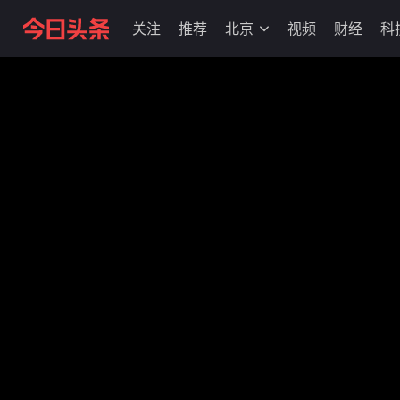
关注
推荐
北京
视频
财经
科