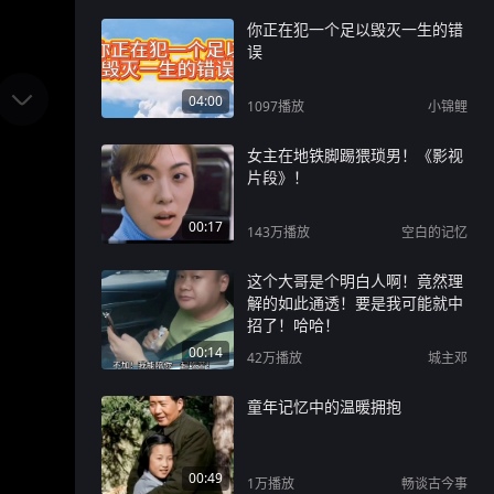
你正在犯一个足以毁灭一生的错
误
04:00
1097
播放
小锦鲤
女主在地铁脚踢猥琐男！《影视
片段》！
00:17
143万
播放
空白的记忆
这个大哥是个明白人啊！竟然理
解的如此通透！要是我可能就中
招了！哈哈！
00:14
42万
播放
城主邓
童年记忆中的温暖拥抱
00:49
1万
播放
畅谈古今事