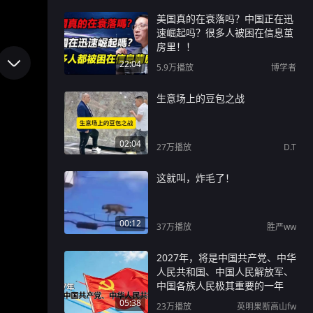
美国真的在衰落吗？中国正在迅
速崛起吗？很多人被困在信息茧
房里！！
22:04
5.9万
播放
博学者
生意场上的豆包之战
02:04
27万
播放
D.T
这就叫，炸毛了！
00:12
37万
播放
胜严ww
2027年，将是中国共产党、中华
人民共和国、中国人民解放军、
中国各族人民极其重要的一年
05:38
23万
播放
英明果断高山fw