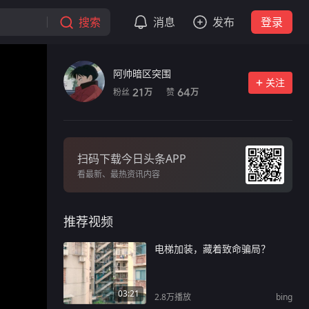
搜索
消息
发布
登录
阿帅暗区突围
关注
粉丝
赞
21
64
万
万
扫码下载今日头条APP
看最新、最热资讯内容
推荐视频
电梯加装，藏着致命骗局？
03:21
2.8万
播放
bing