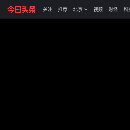
关注
推荐
北京
视频
财经
科