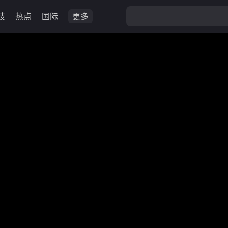
技
热点
国际
更多