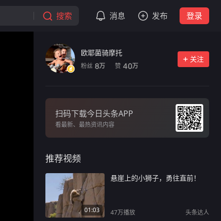
搜索
消息
发布
登录
欧耶菌骑摩托
关注
粉丝
赞
8
40
万
万
扫码下载今日头条APP
看最新、最热资讯内容
推荐视频
悬崖上的小狮子，勇往直前！
01:03
47万
播放
头条达人