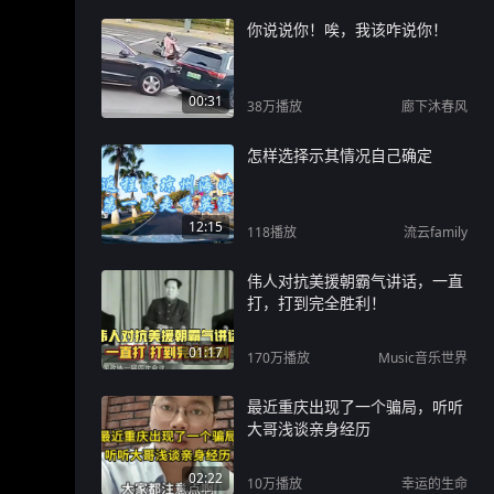
你说说你！唉，我该咋说你！
00:31
38万
播放
廊下沐春风
怎样选择示其情况自己确定
12:15
118
播放
流云family
伟人对抗美援朝霸气讲话，一直
打，打到完全胜利！
01:17
170万
播放
Music音乐世界
最近重庆出现了一个骗局，听听
大哥浅谈亲身经历
02:22
10万
播放
幸运的生命