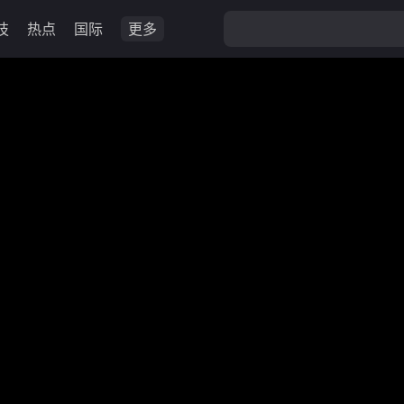
技
热点
国际
更多