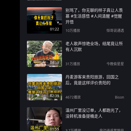
别骂了，你无聊的样子真让人羡
慕 #生活感悟 #人间清醒 #觉醒
开悟
01:22
10万
播放
恒哥说通透
老人歌声惊艳全场，结尾竟让所
有人沉默
04:19
31万
播放
今晚偷星星
丹麦游客来贵阳旅游，回国之
后，竟是这样评价贵阳的
02:39
4672
播放
Bison
温州厂里没订单，人都跑光了，
没转机准备提桶走人
01:55
3.7万
播放
泉边逍遥赏明月