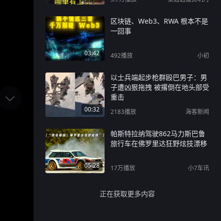
区块链、Web3、RWA 根本不是
一回事
03:42
492
播放
小初
以士兵端起步枪群殴巴男子：男
子遭凶狠拖拽 被撂倒在地头部受
重击
00:32
2183
播放
海客新闻
帕斯特拉纳驾驶862马力斯巴鲁
旅行车在佛罗里达狂野炫技漂移
05:28
17万
播放
小7车讯
正在获取更多内容