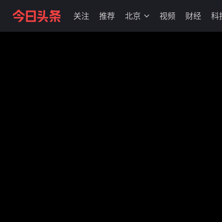
关注
推荐
北京
视频
财经
科