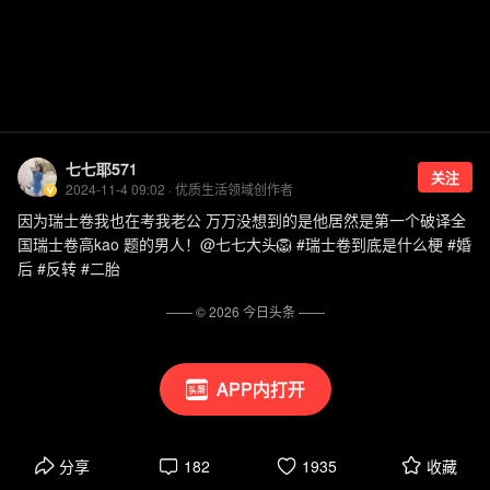
七七耶571
关注
2024-11-4 09:02 · 优质生活领域创作者
因为瑞士卷我也在考我老公 万万没想到的是他居然是第一个破译全
国瑞士卷高kao 题的男人！@七七大头🦁️ #瑞士卷到底是什么梗 #婚
后 #反转 #二胎
—— ©
2026
今日头条
——
APP内打开
分享
182
1935
收藏