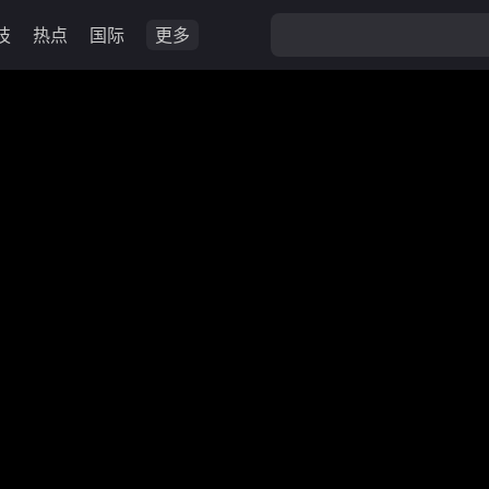
技
热点
国际
更多