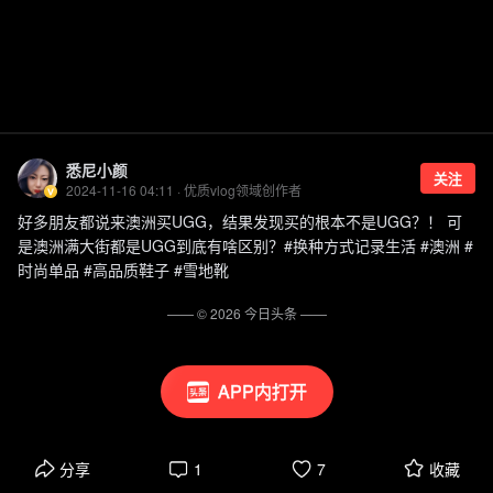
悉尼小颜
关注
2024-11-16 04:11 · 优质vlog领域创作者
好多朋友都说来澳洲买UGG，结果发现买的根本不是UGG？！ 可
是澳洲满大街都是UGG到底有啥区别？#换种方式记录生活 #澳洲 #
时尚单品 #高品质鞋子 #雪地靴
—— ©
2026
今日头条
——
APP内打开
分享
1
7
收藏