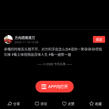
方向团南泼万
关注
2024-11-19 10:08
亲嘴的时候舌头翘不开，对方的牙齿怎么办#逗你一笑😅😅😅烦恼
忘掉 #看土味视频品百味人生 #看一遍笑一遍
—— ©
2026
今日头条
——
APP内打开
分享
评论
点赞
收藏