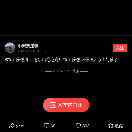
小安要逆袭
关注
2024-11-20 15:57
过凉山彝族年、吃凉山坨坨肉！#凉山彝族风俗 #大凉山的孩子
—— ©
2026
今日头条
——
APP内打开
分享
69
308
收藏