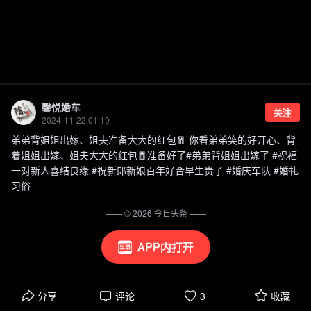
馨悦婚车
关注
2024-11-22 01:19
弟弟背姐姐出嫁、姐夫准备大大的红包🧧 你看弟弟笑的好开心、背
着姐姐出嫁、姐夫大大的红包🧧准备好了#弟弟背姐姐出嫁了 #祝福
一对新人喜结良缘 #祝新郎新娘百年好合早生贵子 #婚庆车队 #婚礼
习俗
—— ©
2026
今日头条
——
APP内打开
分享
评论
3
收藏