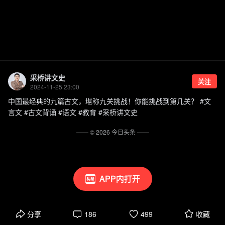
采桥讲文史
关注
2024-11-25 23:00
中国最经典的九篇古文，堪称九关挑战！你能挑战到第几关？ #文
言文 #古文背诵 #语文 #教育 #采桥讲文史
—— ©
2026
今日头条
——
APP内打开
分享
186
499
收藏