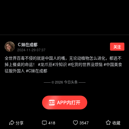
Ｃ妹在成都
关注
2024-11-29 07:37
全世界百毒不侵的就是中国人的嘴，无论动植物怎么进化，都逃不
掉上餐桌的命运！ #龙爪豆#冷知识 #吃货的世界没烦恼 #中国美食
征服外国人 #C妹在成都
—— ©
2026
今日头条
——
APP内打开
分享
418
3547
收藏