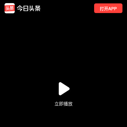
打开APP