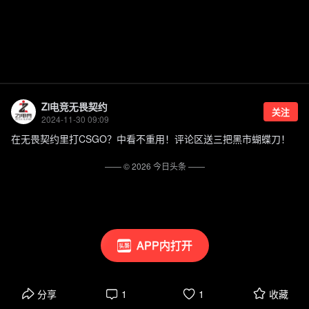
Zi电竞无畏契约
关注
2024-11-30 09:09
在无畏契约里打CSGO？中看不重用！评论区送三把黑市蝴蝶刀！
—— ©
2026
今日头条
——
APP内打开
分享
1
1
收藏