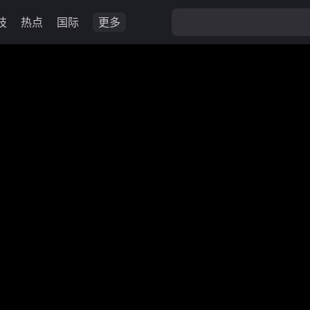
技
热点
国际
更多