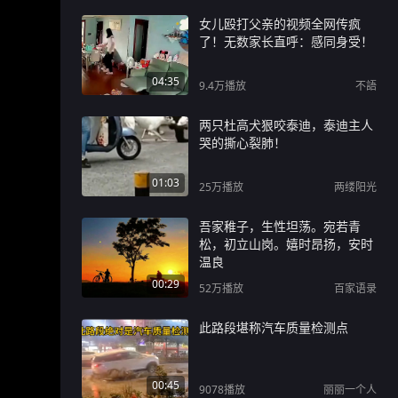
女儿殴打父亲的视频全网传疯
了！无数家长直呼：感同身受！
04:35
9.4万
播放
不語
两只杜高犬狠咬泰迪，泰迪主人
哭的撕心裂肺！
01:03
25万
播放
两缕阳光
吾家稚子，生性坦荡。宛若青
松，初立山岗。嬉时昂扬，安时
温良
00:29
52万
播放
百家语录
此路段堪称汽车质量检测点
00:45
9078
播放
丽丽一个人