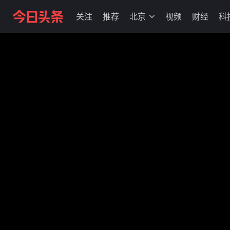
关注
推荐
北京
视频
财经
科