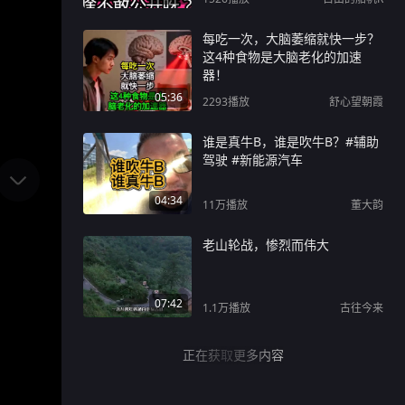
每吃一次，大脑萎缩就快一步？
这4种食物是大脑老化的加速
器！
05:36
2293
播放
舒心望朝霞
谁是真牛B，谁是吹牛B？#辅助
驾驶 #新能源汽车
04:34
11万
播放
董大韵
老山轮战，惨烈而伟大
07:42
1.1万
播放
古往今来
正在获取更多内容