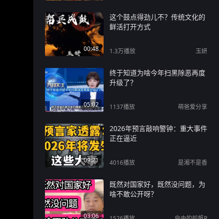
这个鼓点得劲儿不？传统文化的
鲜活打开方式
00:48
1.3万
播放
玉妍
终于知道为啥今年扫黑除恶再度
升级了？
05:02
1137
播放
萌爸爱分享
2026年预言敲响警钟：重大事件
正在逼近
09:21
4016
播放
是湘不是香
既然对国家好，既然没问题，为
啥不敢公开呀？
03:06
1526
播放
自由的船帆R