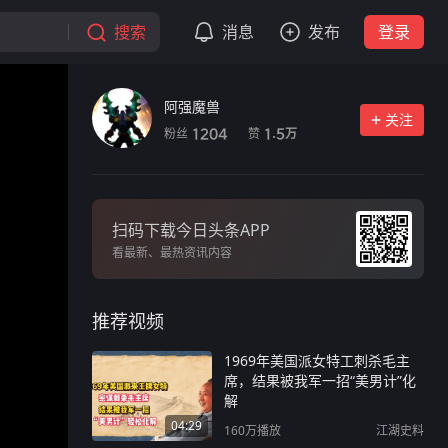
搜索
消息
发布
登录
阿强魔兽
关注
粉丝
赞
1204
1.5
万
扫码下载今日头条APP
看最新、最热资讯内容
推荐视频
1969年美国派女特工刺杀毛主
席，结果被我军一招“美男计”化
解
04:29
160万
播放
江湖史料