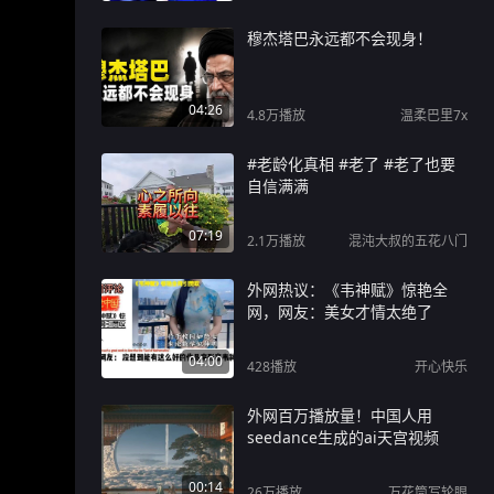
穆杰塔巴永远都不会现身！
04:26
4.8万
播放
温柔巴里7x
#老龄化真相 #老了 #老了也要
自信满满
07:19
2.1万
播放
混沌大叔的五花八门
外网热议：《韦神赋》惊艳全
网，网友：美女才情太绝了
04:00
428
播放
开心快乐
外网百万播放量！中国人用
seedance生成的ai天宫视频
00:14
26万
播放
万花筒写轮眼