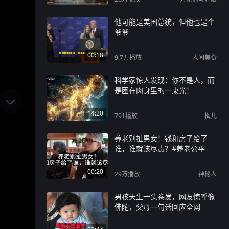
他可能是美国总统，但他也是个
爷爷
00:18
9.7万
播放
人间美食
科学家惊人发现：你不是人，而
是困在肉身里的一束光！
14:20
791
播放
梅儿
养老别扯男女！钱和房子给了
谁，谁就该尽责？#养老公平
00:20
29万
播放
神秘人
男孩天生一头卷发，网友惊呼像
佛陀，父母一句话回应全网