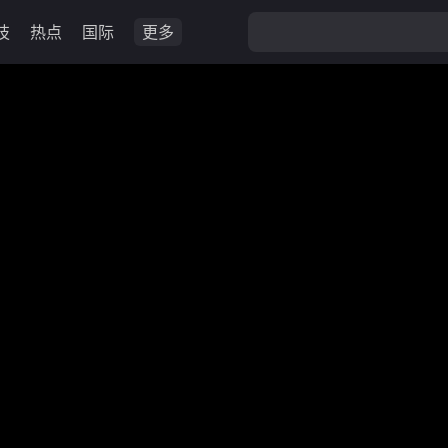
技
热点
国际
更多