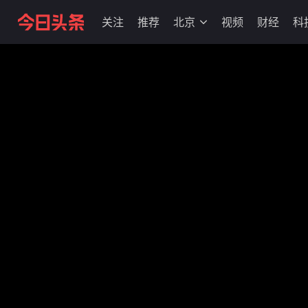
关注
推荐
北京
视频
财经
科