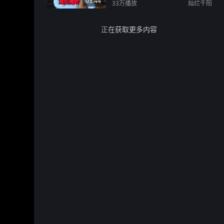
03:44
33万
播放
灿烂千阳
正在获取更多内容