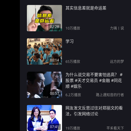
其实信息差就是命运差
02:28
10万
播放
力瑀丨说
学习
00:14
65万
播放
远方的梦
为什么说交易不要害怕追高？ #
股票 #天才交易员 #金融 #同花
顺 #娱乐
00:57
6.2万
播放
路上遇知音的行者
网友发文反思过往对郑丽文的看
法，引发网络讨论
07:41
19万
播放
芊禾看天下