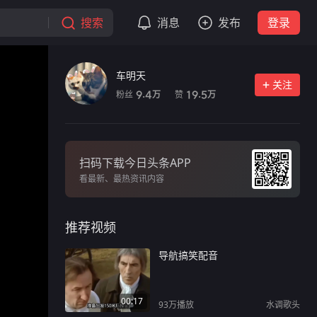
搜索
消息
发布
登录
车明天
关注
粉丝
赞
9.4
19.5
万
万
扫码下载今日头条APP
看最新、最热资讯内容
推荐视频
导航搞笑配音
00:17
93万
播放
水调歌头