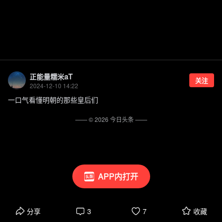
正能量糯米aT
关注
2024-12-10 14:22
一口气看懂明朝的那些皇后们
—— ©
2026
今日头条
——
APP内打开
分享
3
7
收藏