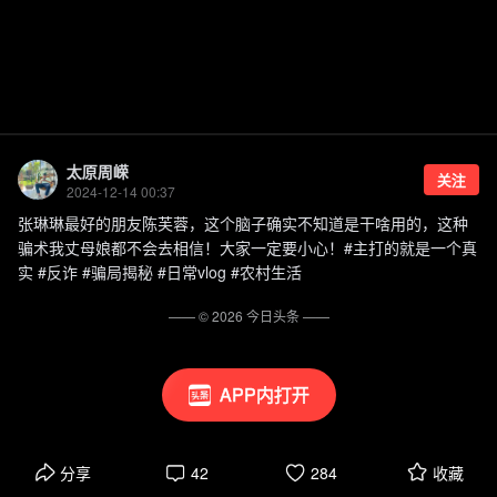
太原周嵘
关注
2024-12-14 00:37
张琳琳最好的朋友陈芙蓉，这个脑子确实不知道是干啥用的，这种
骗术我丈母娘都不会去相信！大家一定要小心！#主打的就是一个真
实 #反诈 #骗局揭秘 #日常vlog #农村生活
—— ©
2026
今日头条
——
APP内打开
分享
42
284
收藏