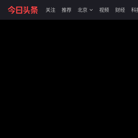
关注
推荐
北京
视频
财经
科