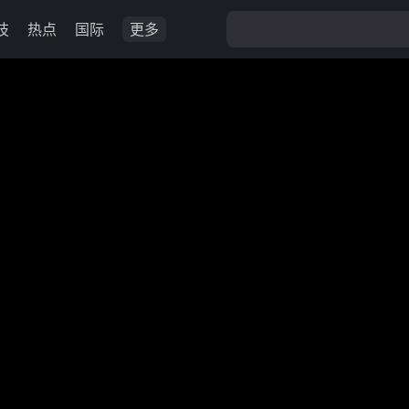
技
热点
国际
更多