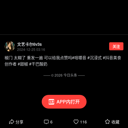
文艺卡尔6v3s
关注
2024-12-25 03:16
椒门 太糊了 重发一遍 可以给我点赞吗#咀嚼音 #沉浸式 #抖音美食
创作者 #甜椒 #干巴酸奶
—— ©
2026
今日头条
——
APP内打开
分享
6
116
收藏