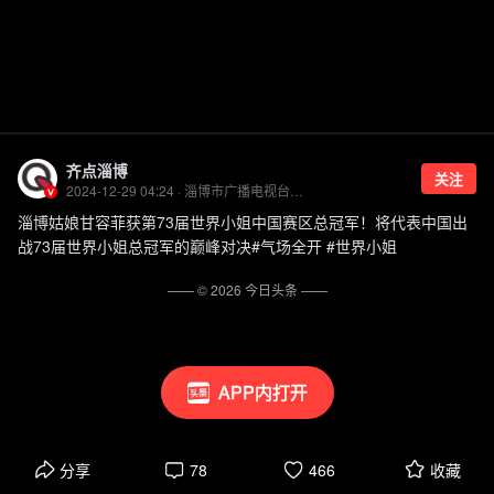
齐点淄博
关注
2024-12-29 04:24 · 淄博市广播电视台旗下账号 优质传媒领域创作者
淄博姑娘甘容菲获第73届世界小姐中国赛区总冠军！将代表中国出
战73届世界小姐总冠军的巅峰对决#气场全开 #世界小姐
—— ©
2026
今日头条
——
APP内打开
分享
78
466
收藏