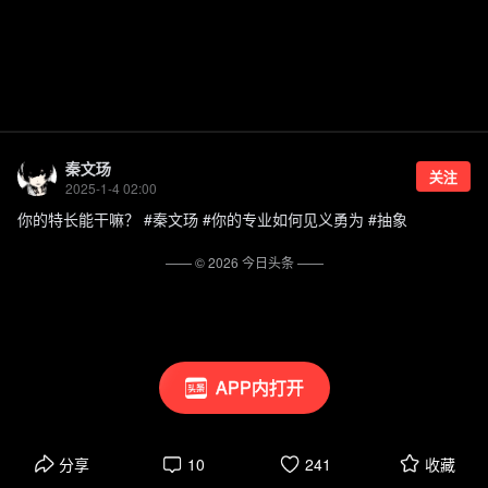
秦文玚
关注
2025-1-4 02:00
你的特长能干嘛？ #秦文玚 #你的专业如何见义勇为 #抽象
—— ©
2026
今日头条
——
APP内打开
分享
10
241
收藏