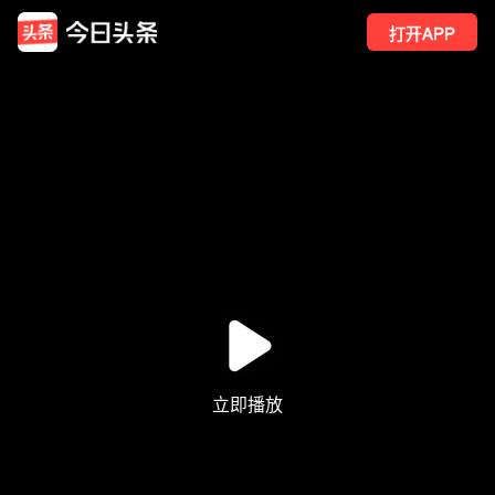
打开APP