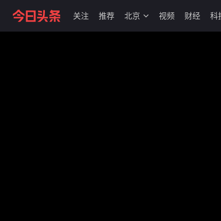
关注
推荐
北京
视频
财经
科