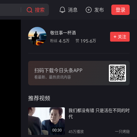
搜索
消息
发布
登录
敬往事一杯酒
关注
粉丝
赞
4.5
195.6
万
万
扫码下载今日头条APP
看最新、最热资讯内容
推荐视频
我们都没有错 只是活在不同的时
代
00:30
45万
播放
一只烤翅