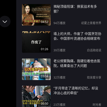
揭秘顶级阳谋：换家战术有多
狠？
04:52
94万
播放
初夏之夜看世界
墙上的大师，作废了 中国烹饪协
会、中国茶叶流通协会相继宣布
01:26
39万
播放
白话政经说
老公频繁胸痛，我硬拉着他去医
院，结果查出了大问题
03:04
32万
播放
拾柒爱分享
“岁月带走了清晰的记忆，却没
冲淡心底的牵挂”
00:50
23万
播放
时光者