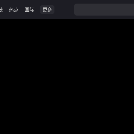
技
热点
国际
更多