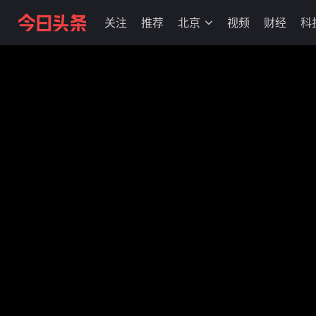
关注
推荐
北京
视频
财经
科