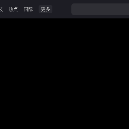
技
热点
国际
更多