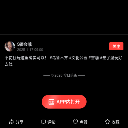
S很会哦
关注
2025-1-17 09:00
不花钱玩这里确实可以！ #乌鲁木齐 #文化公园 #雪雕 #亲子游玩好
去处
—— ©
2026
今日头条
——
APP内打开
分享
评论
点赞
收藏