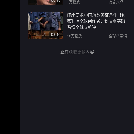
00:49
1万
播放
方言六点半
印度要求中国放款签证条件【独
家】 #全球创作者计划 #零基础
看懂全球 #剪映
03:46
18万
播放
全球档案馆
正在获取更多内容