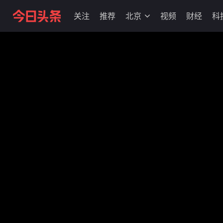
关注
推荐
北京
视频
财经
科