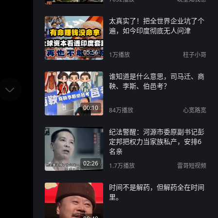
太真实了！把全世界企业坑了个
遍，如今印度彻底无人问津
05:56
1万
播放
柱子小哥
谁知道是什么意思，司马迁、商
鞅、李斯、伯邑考？
00:10
84万
播放
心宽路宽
纪法警醒：河源市委原副书记彭
定邦把权力当家族私产，安排6
名亲
02:26
1.7万
播放
雷哥短视频
时间不是解药，但解药全在时间
里。