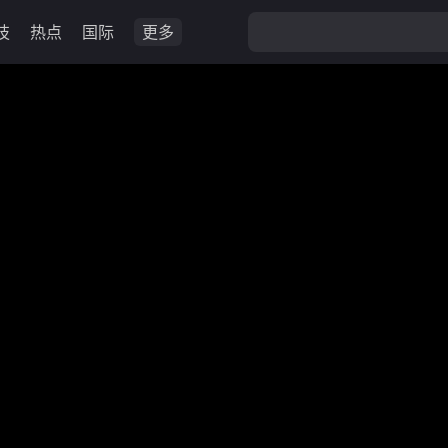
技
热点
国际
更多