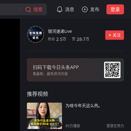
搜索
消息
发布
登录
银河速递Live
关注
粉丝
赞
2.5
28.7
万
万
扫码下载今日头条APP
看最新、最热资讯内容
推荐视频
为啥今年天这么热。
00:57
95万
播放
慧慧在努力