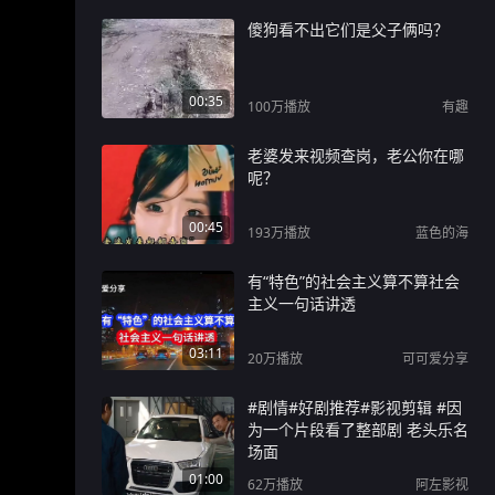
傻狗看不出它们是父子俩吗？
00:35
100万
播放
有趣
老婆发来视频查岗，老公你在哪
呢？
00:45
193万
播放
蓝色的海
有“特色”的社会主义算不算社会
主义一句话讲透
03:11
20万
播放
可可爱分享
#剧情#好剧推荐#影视剪辑 #因
为一个片段看了整部剧 老头乐名
场面
01:00
62万
播放
阿左影视