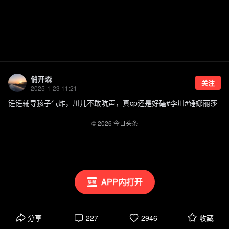
俏开森
关注
2025-1-23 11:21
锤锤辅导孩子气炸，川儿不敢吭声，真cp还是好磕#李川#锤娜丽莎
—— ©
2026
今日头条
——
APP内打开
分享
227
2946
收藏