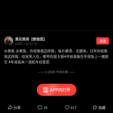
黄花煮男【教做菜】
关注
2025-1-24 01:01
水煮鱼 水煮鱼，你就像我这样做，鱼片嫩滑、无腥味，过年你就像
我这样做，给家里人吃，都夸你是大厨#开始准备在年夜饭上一展厨
艺 #年夜饭来一道蛇年创意菜
—— ©
2026
今日头条
——
APP内打开
分享
16
417
收藏