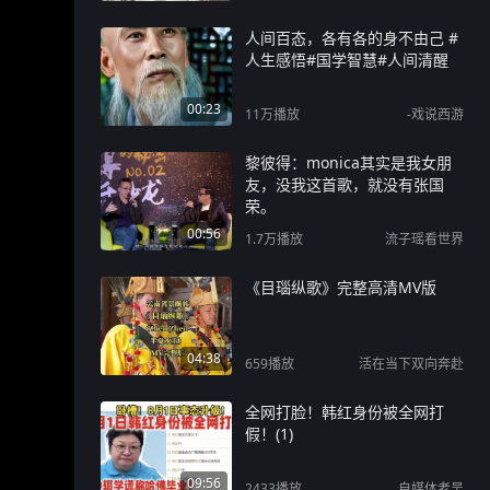
人间百态，各有各的身不由己 #
人生感悟#国学智慧#人间清醒
00:23
11万
播放
-戏说西游
黎彼得：monica其实是我女朋
友，没我这首歌，就没有张国
荣。
00:56
1.7万
播放
流子瑶看世界
《目瑙纵歌》完整高清MV版
04:38
659
播放
活在当下双向奔赴
全网打脸！韩红身份被全网打
假！(1)
09:56
2433
播放
自媒体老吴