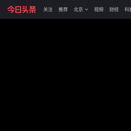
关注
推荐
北京
视频
财经
科