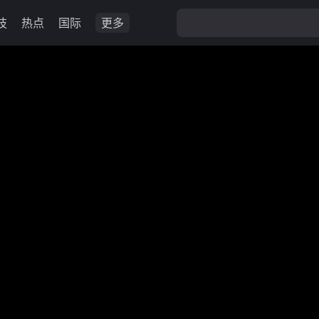
技
热点
国际
更多