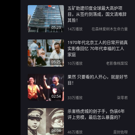
五矿助建印度全球最大高炉项
目，从签约到落成，国文清难辞
其咎！
05:23
14万
播放
在森林爱树木生命力量
1970年代北京工人的日常开销真
实影像回忆 70年代幸福的工人
家庭
05:25
10万
播放
老影像档案馆
果然 只要看的人开心，就是好节
目！
02:54
33万
播放
柒零君
杀害杨虎城的刽子手，伪装6年
评上劳模，最后怎么暴露的？
04:04
46万
播放
是封佐呀