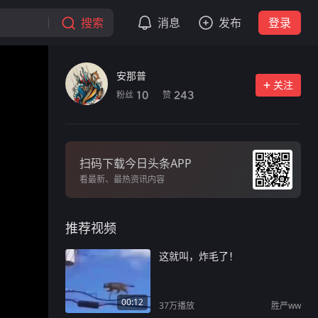
搜索
消息
发布
登录
安那普
关注
粉丝
赞
10
243
扫码下载今日头条APP
看最新、最热资讯内容
推荐视频
这就叫，炸毛了！
00:12
37万
播放
胜严ww