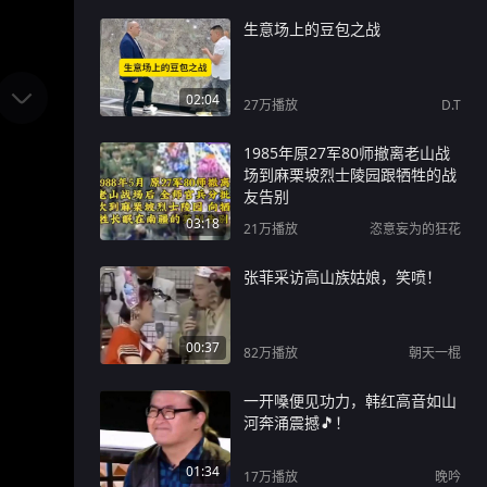
生意场上的豆包之战
02:04
27万
播放
D.T
1985年原27军80师撤离老山战
场到麻栗坡烈士陵园跟牺牲的战
友告别
03:18
21万
播放
恣意妄为的狂花
张菲采访高山族姑娘，笑喷！
00:37
82万
播放
朝天一棍
一开嗓便见功力，韩红高音如山
河奔涌震撼🎵！
01:34
17万
播放
晚吟