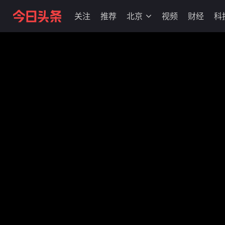
关注
推荐
北京
视频
财经
科