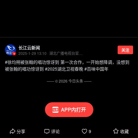
长江云新闻
关注
2025-1-29 13:10 · 湖北广播电视台官方账号
#徐均朔被张翰的唱功惊讶到 第一次合作，一开始想降调，没想到
被张翰的唱功惊讶到 #2025湖北卫视春晚 #百味中国年
—— ©
2026
今日头条
——
APP内打开
分享
评论
9
收藏