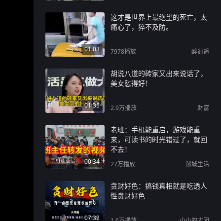
这才是世界上最绝望的死亡，太
痛心了，猝不及防。
01:03
7978
播放
醉逍遥
胡说八道的砖家又出来说话了，
美女怼得好！
01:35
2.9万
播放
财富
老班：手机能重启，游戏能重
来，可读书的时光错过了，就回
不去！
00:34
27万
播放
漯城生活
贪财好色：搞钱真相就是吃透人
性贪财好色
07:32
1.6万
播放
小小的太阳