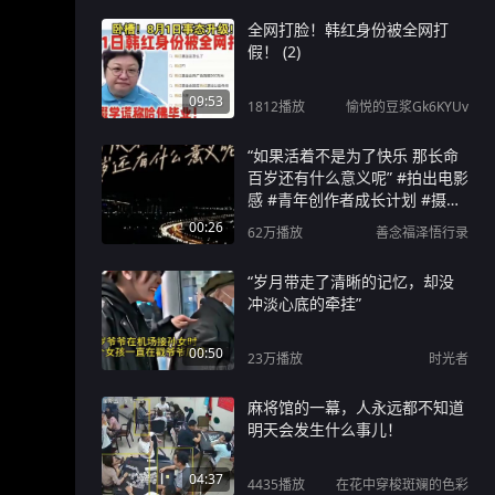
全网打脸！韩红身份被全网打
假！ (2)
09:53
1812
播放
愉悦的豆浆Gk6KYUv
“如果活着不是为了快乐 那长命
百岁还有什么意义呢” #拍出电影
感 #青年创作者成长计划 #摄影
美学大赏 #inmyfeelings #情绪
00:26
62万
播放
善念福泽悟行录
短片
“岁月带走了清晰的记忆，却没
冲淡心底的牵挂”
00:50
23万
播放
时光者
麻将馆的一幕，人永远都不知道
明天会发生什么事儿！
04:37
4435
播放
在花中穿梭斑斓的色彩