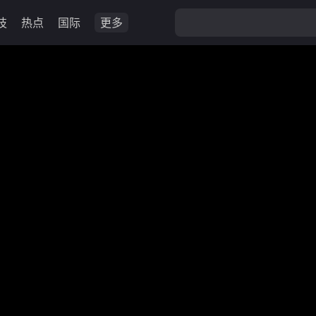
技
热点
国际
更多