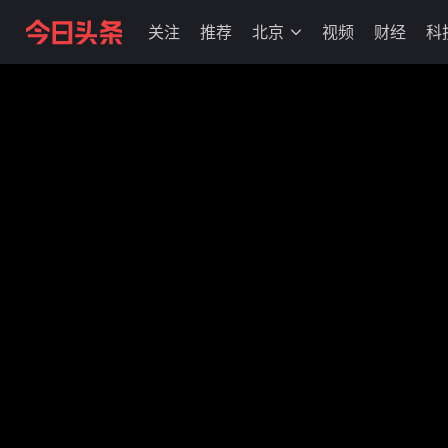
关注
推荐
北京
视频
财经
科