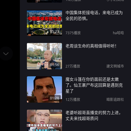
中国集体拒接电话，来电已成为
全民的恐惧。
05:23
7375
播放
ha哈哈
老周谈生命的真相值得听听！
01:56
27万
播放
建文明城市
魔女斗篷在你奶面前还是太嫩
了。仙王裹尸布这回算是遇到克
星了
01:28
12万
播放
暗影追踪社
老婆听超哥直播变的努力上进，
丈夫来找超哥质问