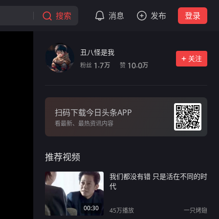
搜索
消息
发布
登录
丑八怪是我
关注
粉丝
赞
1.7
10.0
万
万
扫码下载今日头条APP
看最新、最热资讯内容
推荐视频
我们都没有错 只是活在不同的时
代
00:30
45万
播放
一只烤翅