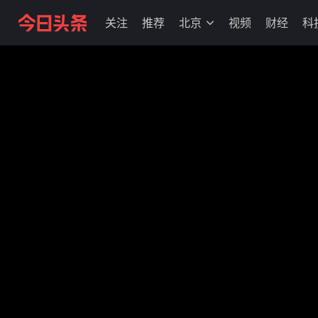
关注
推荐
北京
视频
财经
科