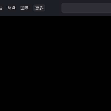
技
热点
国际
更多