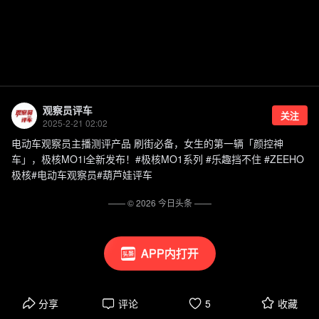
观察员评车
关注
2025-2-21 02:02
电动车观察员主播测评产品 刷街必备，女生的第一辆「颜控神
车」，极核MO1i全新发布！#极核MO1系列 #乐趣挡不住 #ZEEHO
极核#电动车观察员#葫芦娃评车
—— ©
2026
今日头条
——
APP内打开
分享
评论
5
收藏