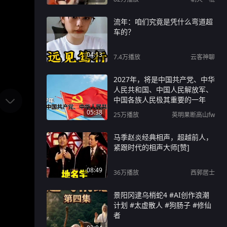
流年：咱们究竟是凭什么弯道超
车的？
04:13
7.4万
播放
云客神聊
2027年，将是中国共产党、中华
人民共和国、中国人民解放军、
中国各族人民极其重要的一年
05:38
25万
播放
英明果断高山fw
马季赵炎经典相声，超越前人，
紧跟时代的相声大师[赞]
08:49
36万
播放
西郭居士
景阳冈逮乌梢蛇4 #AI创作浪潮
计划 #太虚散人 #狗肠子 #修仙
者