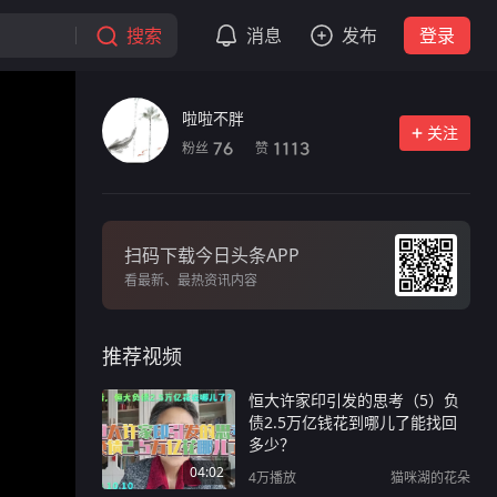
搜索
消息
发布
登录
啦啦不胖
关注
粉丝
赞
76
1113
扫码下载今日头条APP
看最新、最热资讯内容
推荐视频
恒大许家印引发的思考（5）负
债2.5万亿钱花到哪儿了能找回
多少？
04:02
4万
播放
猫咪湖的花朵