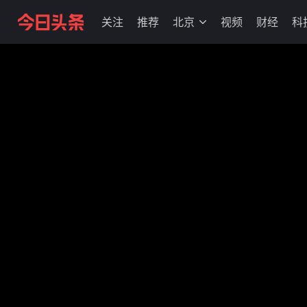
关注
推荐
北京
视频
财经
科