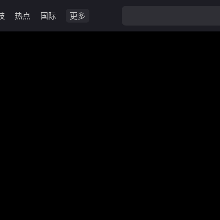
技
热点
国际
更多