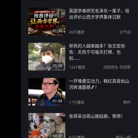
英国学者研究毛泽东一辈子，给
出评价让西方学界集体沉默
01:32
49万
播放
元气创
猝死的人越来越多？张文宏劝
告：天热宁可每天打牌，也
别……
05:39
1241
播放
向阳而生-勿连赞
一开嗓便见功力，韩红高音如山
河奔涌震撼🎵！
01:34
17万
播放
晚吟
张菲采访高山族姑娘，笑喷！
00:37
82万
播放
朝天一棍