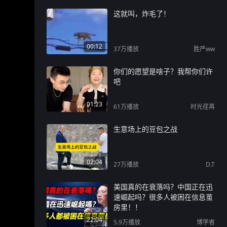
这就叫，炸毛了！
00:12
37万
播放
胜严ww
你们的愿望是啥子？我帮你们许
吧
01:23
61万
播放
时光荏苒
生意场上的豆包之战
02:04
27万
播放
D.T
美国真的在衰落吗？中国正在迅
速崛起吗？很多人被困在信息茧
房里！！
22:04
5.9万
播放
博学者