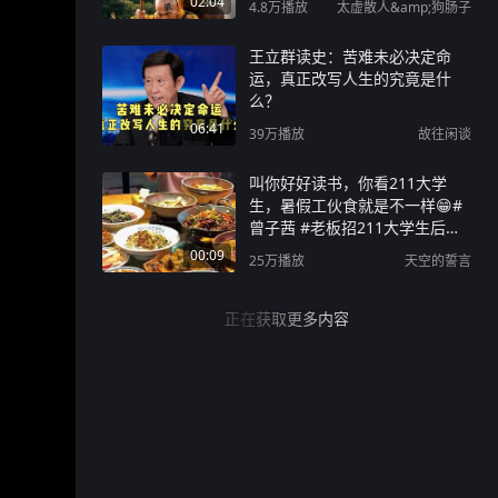
02:04
4.8万
播放
太虚散人&amp;狗肠子
王立群读史：苦难未必决定命
运，真正改写人生的究竟是什
么？
06:41
39万
播放
故往闲谈
叫你好好读书，你看211大学
生，暑假工伙食就是不一样😁#
曾子茜 #老板招211大学生后退
掉孩子暑假班 #长沙 #暑假工 #
00:09
25万
播放
天空的誓言
暑假工的正确打开方式
正在获取更多内容