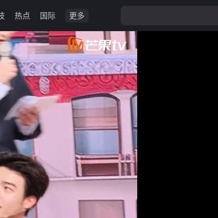
技
热点
国际
更多