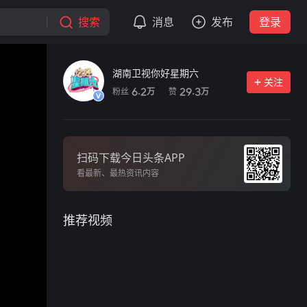
搜索
消息
发布
登录
湖南卫视你好星期六
关注
粉丝
赞
6.2
29.3
万
万
扫码下载今日头条APP
看最新、最热资讯内容
推荐视频