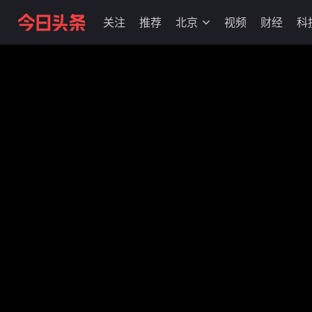
关注
推荐
北京
视频
财经
科