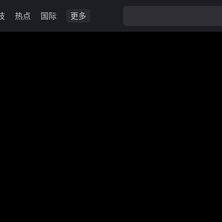
技
热点
国际
更多