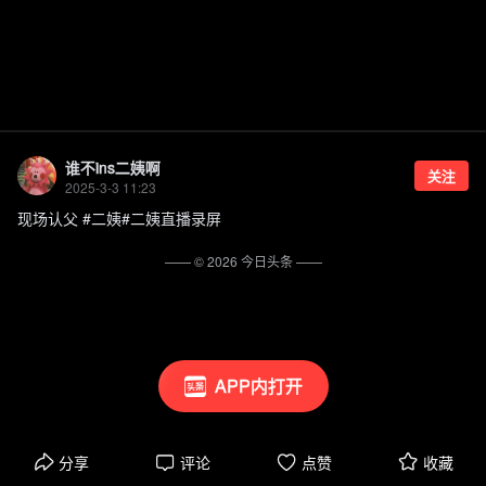
谁不ins二姨啊
关注
2025-3-3 11:23
现场认父 #二姨#二姨直播录屏
—— ©
2026
今日头条
——
APP内打开
分享
评论
点赞
收藏