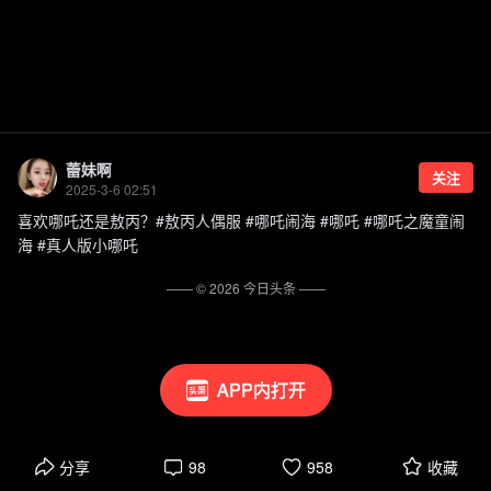
蕾妹啊
关注
2025-3-6 02:51
喜欢哪吒还是敖丙？#敖丙人偶服 #哪吒闹海 #哪吒 #哪吒之魔童闹
海 #真人版小哪吒
—— ©
2026
今日头条
——
APP内打开
分享
98
958
收藏