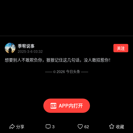
季宥说事
关注
2025-3-6 03:32
想要别人不敢欺负你，狠狠记住这几句话，没人敢招惹你！
—— ©
2026
今日头条
——
APP内打开
分享
3
62
收藏