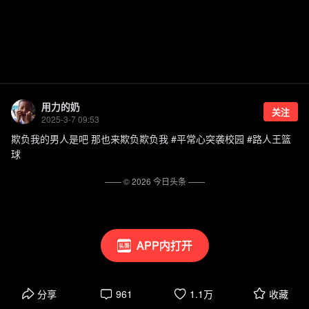
用力的奶
关注
2025-3-7 09:53
欺负我的男人是吧 那也来欺负欺负我 #平常心突袭校园 #路人王篮
球
—— ©
2026
今日头条
——
APP内打开
分享
961
1.1万
收藏