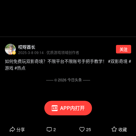
哎呀酋长
关注
2025-3-8 09:14 · 优质游戏领域创作者
如何免费玩双影奇境？不限平台不限账号手把手教学！ #双影奇境 #
游戏 #热点
—— ©
2026
今日头条
——
APP内打开
分享
2
25
收藏