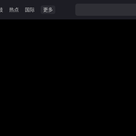
技
热点
国际
更多