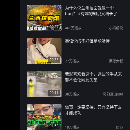
为什么说兰州拉面就像一个
bug？ #有趣的知识又增长了
00:57
461万
播放
小熊解说
英语说的不好但是能听懂
00:38
27万
播放
莱恩大叔
我就喜欢看这个，这些骑手从来
都不会让网友失望
00:11
38万
播放
奇幻远山o9d
做事一定要坚持，只有坚持下去
才能成功
01:53
19万
播放
唐心