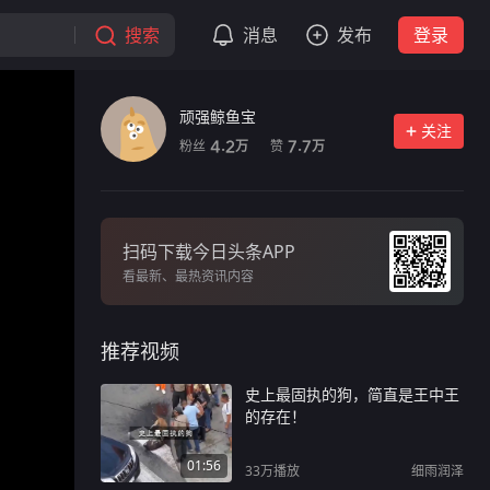
搜索
消息
发布
登录
顽强鲸鱼宝
关注
粉丝
赞
4.2
7.7
万
万
扫码下载今日头条APP
看最新、最热资讯内容
推荐视频
史上最固执的狗，简直是王中王
的存在！
01:56
33万
播放
细雨润泽