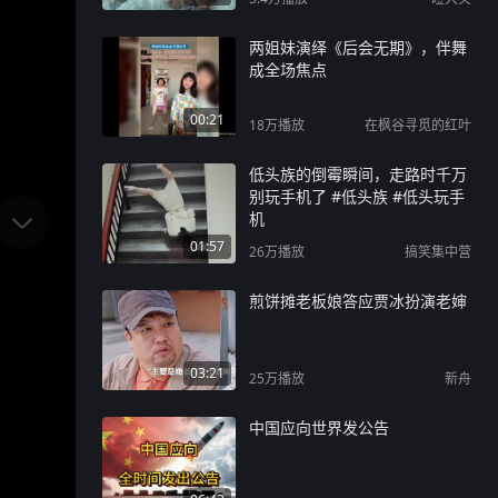
两姐妹演绎《后会无期》，伴舞
成全场焦点
00:21
18万
播放
在枫谷寻觅的红叶
低头族的倒霉瞬间，走路时千万
别玩手机了 #低头族 #低头玩手
机
01:57
26万
播放
搞笑集中营
煎饼摊老板娘答应贾冰扮演老婶
03:21
25万
播放
新舟
中国应向世界发公告