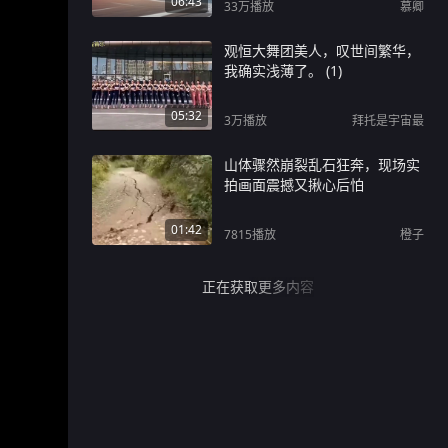
06:43
33万
播放
慕卿
观恒大舞团美人，叹世间繁华，
我确实浅薄了。 (1)
05:32
3万
播放
拜托是宇宙最
山体骤然崩裂乱石狂奔，现场实
拍画面震撼又揪心后怕
01:42
7815
播放
橙子
正在获取更多内容