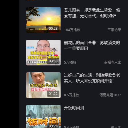
吾儿顽劣，却是我此生挚爱，偏
爱有加，无可替代，倔时如驴
00:28
184万
播放
百家语录
删减后的面目全非！苏联消失的
一个重要原因
03:58
5万
播放
幸福老人家
过好自己的生活，别随便欺负老
实人，听大哥说完瞬间开悟！
01:22
8.5万
播放
河南霞姐1832
开饭时间到
03:24
5.4万
播放
瞪大笑