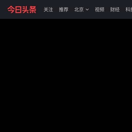
关注
推荐
北京
视频
财经
科